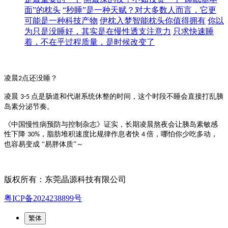
面”的枕头
“秒睡”是一种天赋？对大多数人而言，它更
可能是一种科技产物
伊枕入梦智能枕头你值得拥有
你以
为只是没睡好，其实是在慢性透支注意力
只求快速睡
着，不在乎过程质量，是时候改变了
凌晨
点还没睡？
2
凌晨
点是肠道和代谢系统休整的时间，这个时段不睡会直接打乱胰
3-5
岛素分泌节奏。
《中国慢性病预防与控制杂志》证实，长期凌晨熬夜会让胰岛素敏感
性下降
，脂肪堆积速度比规律作息者快
倍，哪怕你少吃多动，
30%
4
也容易变成 “易胖体质”～
版权所有：东莞晶源科技有限公司
粤ICP备2024238899号
繁体